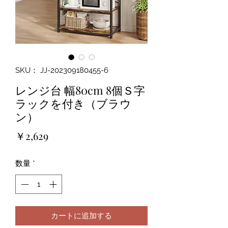
SKU： JJ-202309180455-6
レンジ台 幅80cm 8個Ｓ字
ラックを付き（ブラウ
ン）
価
￥2,629
格
数量
*
カートに追加する