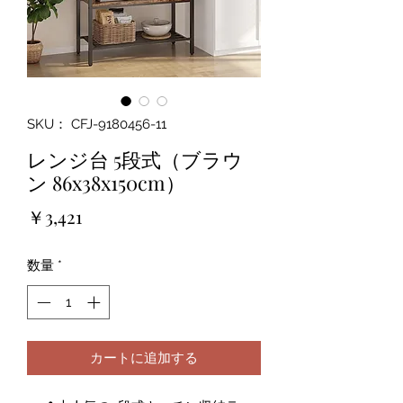
SKU： CFJ-9180456-11
レンジ台 5段式（ブラウ
ン 86x38x150cm）
価
￥3,421
格
数量
*
カートに追加する