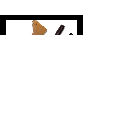
炭トング 薪ばさみ 火バサミ
在庫なし