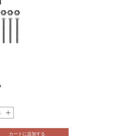
価
6
格
カートに追加する