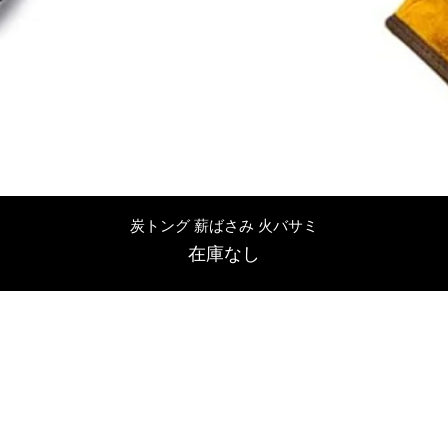
クイックビュー
炭トング 薪ばさみ 火バサミ
在庫なし
友吉屋
info@tomoyoshi.ltd
0488715448
0485016207
埼玉県さいたま市中央区新中里5-1-7シャレード北浦和101