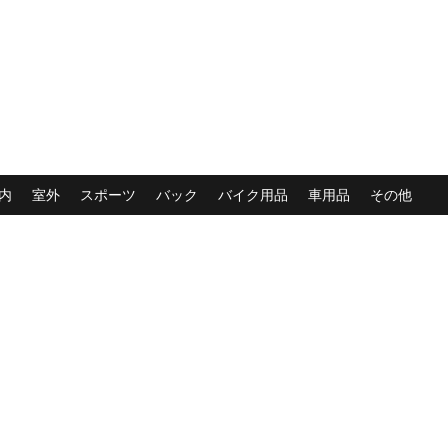
内
室外
スポーツ
バック
バイク用品
車用品
その他