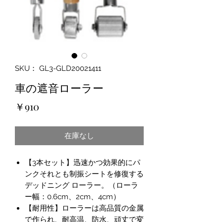
SKU： GL3-GLD20021411
車の遮音ローラー
価
￥910
格
在庫なし
【3本セット】迅速かつ効果的にパ
ンクそれとも制振シートを修復する
デッドニング ローラー。（ローラ
ー幅：0.6cm、2cm、4cm）
【耐用性】ローラーは高品質の金属
で作られ、耐高温、防水、頑丈で変