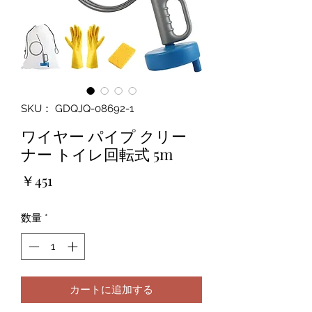
SKU： GDQJQ-08692-1
ワイヤー パイプ クリー
ナー トイレ回転式 5m
価
￥451
格
数量
*
カートに追加する