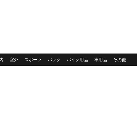
内
室外
スポーツ
バック
バイク用品
車用品
その他