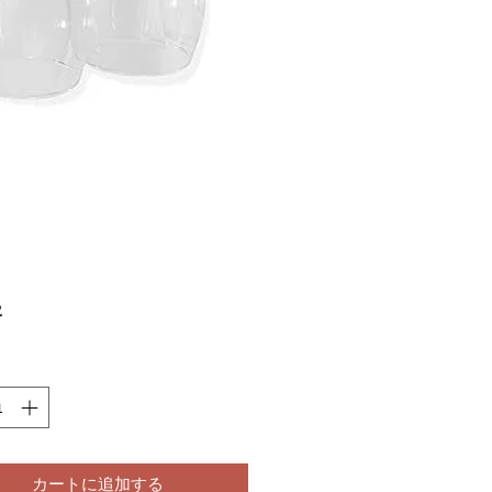
価
2
格
カートに追加する