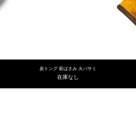
クイックビュー
炭トング 薪ばさみ 火バサミ
在庫なし
友吉屋
info@tomoyoshi.ltd
0488715448
0485016207
埼玉県さいたま市中央区新中里5-1-7シャレード北浦和101