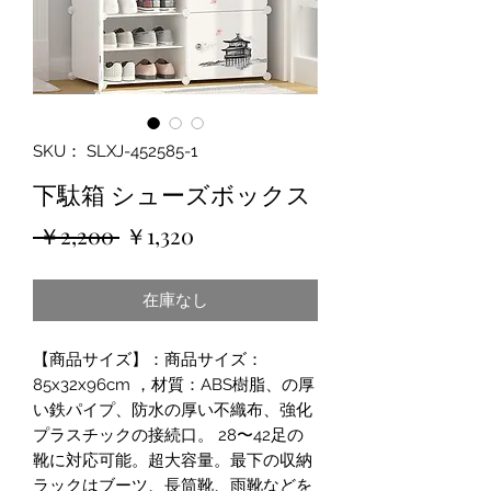
SKU： SLXJ-452585-1
下駄箱 シューズボックス
通
セ
 ￥2,200 
￥1,320
常
ー
在庫なし
価
ル
格
価
【商品サイズ】：商品サイズ：
格
85x32x96cm ，材質：ABS樹脂、の厚
い鉄パイプ、防水の厚い不織布、強化
プラスチックの接続口。 28〜42足の
靴に対応可能。超大容量。最下の収納
ラックはブーツ、長筒靴、雨靴などを