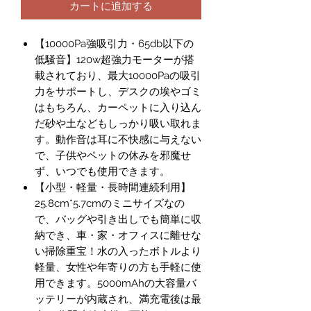
カートに追加する
【10000Pa強吸引力・65db以下の
低騒音】120w超強力モーターが搭
載されており、最大10000Paの吸引
力をサポートし、デスクの埃やゴミ
はもちろん、カーペットに入り込ん
だ砂や土などもしっかり吸い取れま
す。動作音は耳に不快感に与えない
で、子供やペットの休みを邪魔せ
ず、いつでも使用できます。
【小型・軽量・長時間連続利用】
25.8cm*5.7cmのミニサイズなの
で、バッグや引き出しでも簡単に収
納でき、車・家・オフィスに離せな
い掃除重宝！水の入ったボトルより
軽量、女性や年寄りの方も手軽に使
用できます。5000mAhの大容量バ
ッテリーが内蔵され、満充電後は最