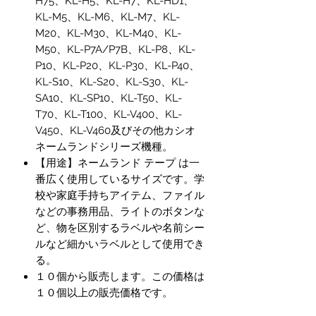
H75、KL-H5、KL-H7、KL-HD1、
KL-M5、KL-M6、KL-M7、KL-
M20、KL-M30、KL-M40、KL-
M50、KL-P7A/P7B、KL-P8、KL-
P10、KL-P20、KL-P30、KL-P40、
KL-S10、KL-S20、KL-S30、KL-
SA10、KL-SP10、KL-T50、KL-
T70、KL-T100、KL-V400、KL-
V450、KL-V460及びその他カシオ
ネームランドシリーズ機種。
【用途】ネームランド テープ は一
番広く使用しているサイズです。学
校や家庭手持ちアイテム、ファイル
などの事務用品、ライトのボタンな
ど、物を区別するラベルや名前シー
ルなど細かいラベルとして使用でき
る。
１０個から販売します。この価格は
１０個以上の販売価格です。