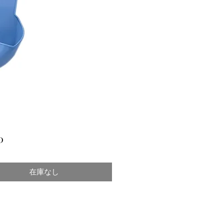
価
0
格
在庫なし