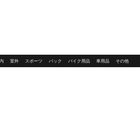
内
室外
スポーツ
バック
バイク用品
車用品
その他