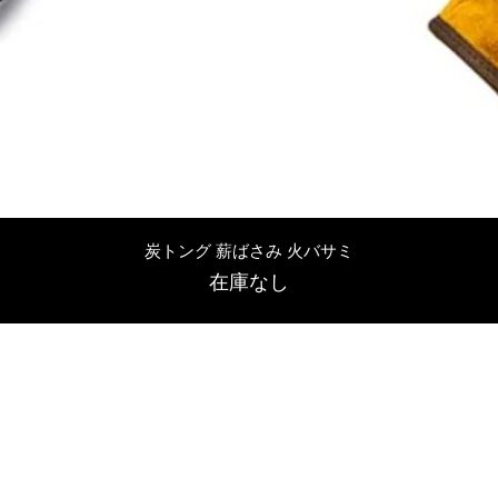
クイックビュー
炭トング 薪ばさみ 火バサミ
在庫なし
友吉屋
info@tomoyoshi.ltd
0488715448
0485016207
埼玉県さいたま市中央区新中里5-1-7シャレード北浦和101