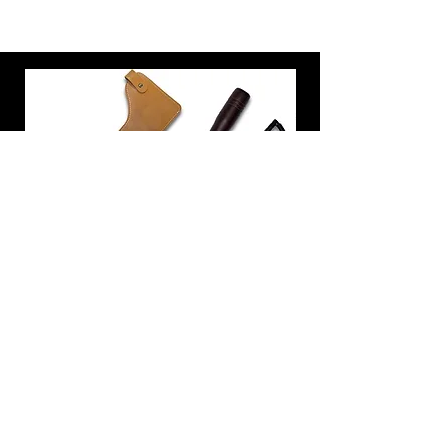
炭トング 薪ばさみ 火バサミ
在庫なし