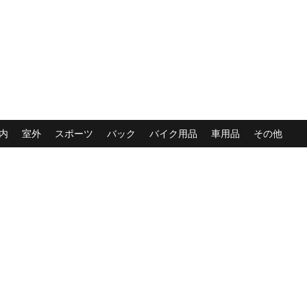
内
室外
スポーツ
バック
バイク用品
車用品
その他