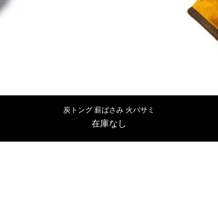
クイックビュー
炭トング 薪ばさみ 火バサミ
在庫なし
友吉屋
info@tomoyoshi.ltd
0488715448
0485016207
埼玉県さいたま市中央区新中里5-1-7シャレード北浦和101