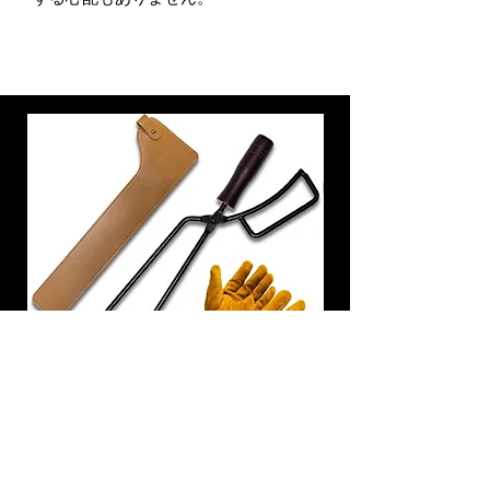
炭トング 薪ばさみ 火バサミ
在庫なし