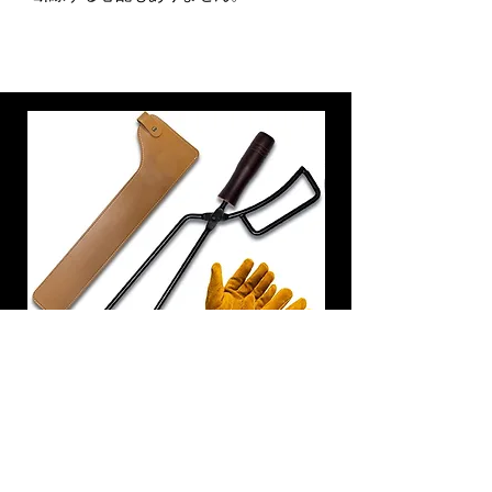
炭トング 薪ばさみ 火バサミ
在庫なし