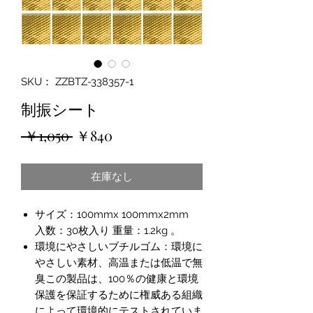
SKU： ZZBTZ-338357-1
制振シート
通
セ
 ￥1,050 
￥840
常
ー
在庫なし
価
ル
格
価
サイズ：100mmx 100mmx2mm
格
入数：30枚入り 重量：1.2kg 。
環境にやさしいブチルゴム：環境に
やさしい素材、高温または低温で無
臭この製品は、100％の健康と環境
保護を保証するために権威ある組織
によって環境的にテストされていま