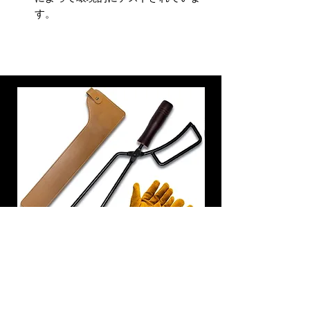
す。
炭トング 薪ばさみ 火バサミ
在庫なし