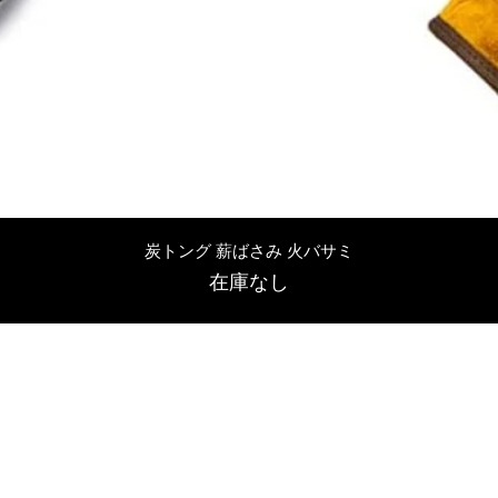
クイックビュー
炭トング 薪ばさみ 火バサミ
在庫なし
友吉屋
info@tomoyoshi.ltd
0488715448
0485016207
埼玉県さいたま市中央区新中里5-1-7シャレード北浦和101