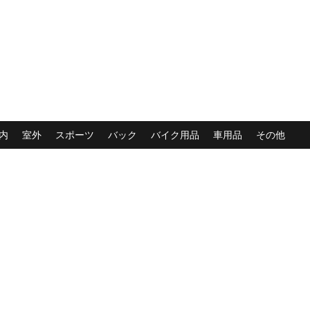
内
室外
スポーツ
バック
バイク用品
車用品
その他