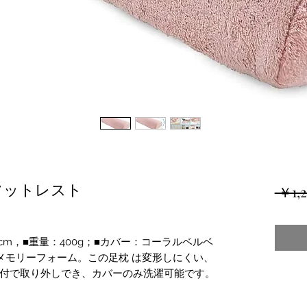
フットレスト
 ￥1,2
0cm，■重量：400g；■カバー：コーラルベルベ
メモリーフォーム。この足枕 は変形しにくい、
付で取り外しでき、カバーのみ洗濯可能です。