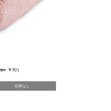
通
セ
50 
￥875
常
ー
価
ル
在庫なし
格
価
格