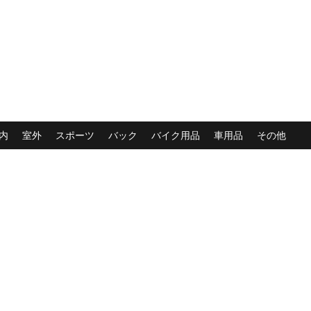
内
室外
スポーツ
バック
バイク用品
車用品
その他