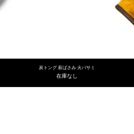
クイックビュー
炭トング 薪ばさみ 火バサミ
在庫なし
友吉屋
info@tomoyoshi.ltd
0488715448
0485016207
埼玉県さいたま市中央区新中里5-1-7シャレード北浦和101