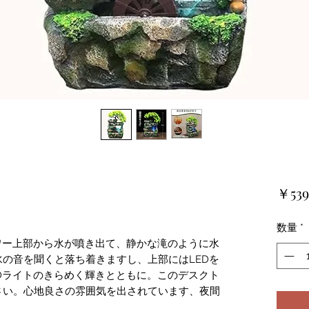
￥539
数量
*
ワー上部から水が噴き出て、静かな滝のように水
の音を聞くと落ち着きますし、上部にはLEDを
Dライトのきらめく輝きとともに。このデスクト
さい。心地良さの雰囲気を出されています、夜間
。