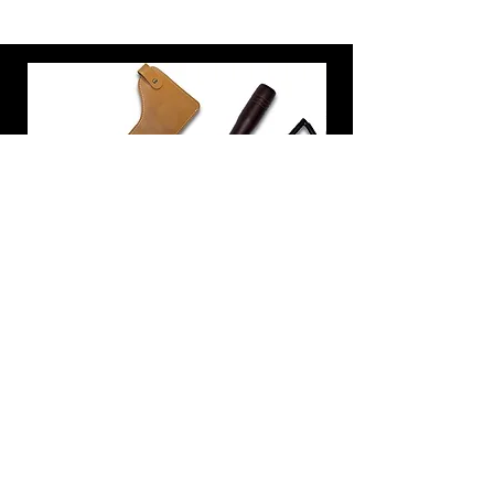
炭トング 薪ばさみ 火バサミ
在庫なし