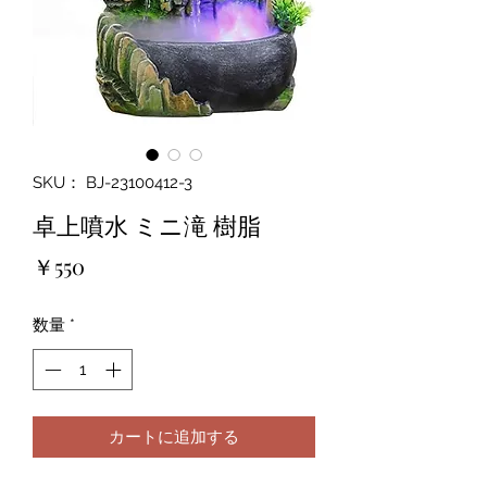
SKU： BJ-23100412-3
卓上噴水 ミニ滝 樹脂
価
￥550
格
数量
*
カートに追加する