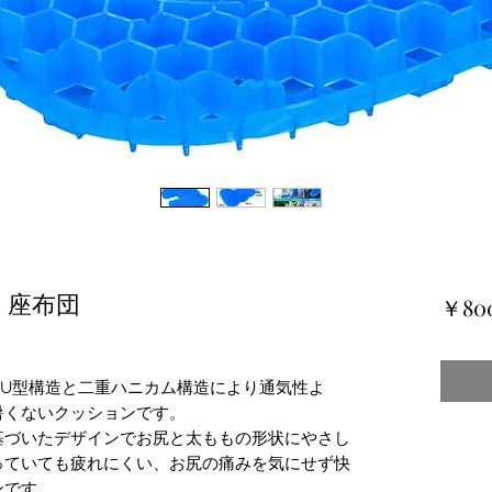
 座布団
￥80
なU型構造と二重ハニカム構造により通気性よ
暑くないクッションです。
基づいたデザインでお尻と太ももの形状にやさし
っていても疲れにくい、お尻の痛みを気にせず快
ンです。