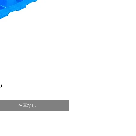
価
0
格
在庫なし