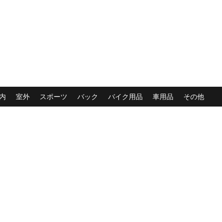
内
室外
スポーツ
バック
バイク用品
車用品
その他