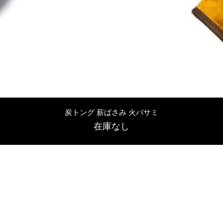
クイックビュー
炭トング 薪ばさみ 火バサミ
在庫なし
友吉屋
info@tomoyoshi.ltd
0488715448
0485016207
埼玉県さいたま市中央区新中里5-1-7シャレード北浦和101