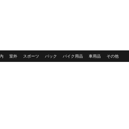
内
室外
スポーツ
バック
バイク用品
車用品
その他