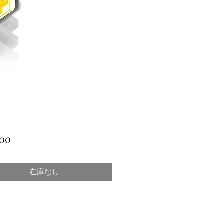
価
00
格
在庫なし