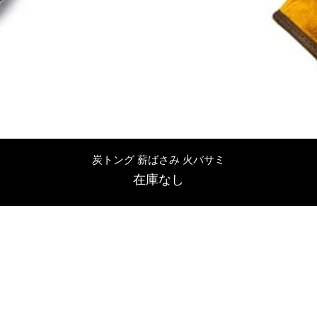
クイックビュー
炭トング 薪ばさみ 火バサミ
在庫なし
友吉屋
info@tomoyoshi.ltd
0488715448
0485016207
埼玉県さいたま市中央区新中里5-1-7シャレード北浦和101