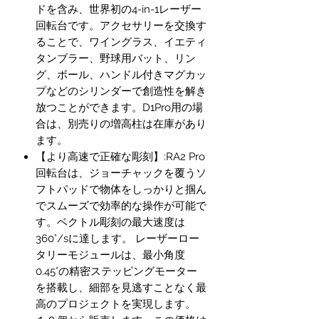
ドを含み、世界初の4-in-1レーザー
回転台です。アクセサリーを交換す
ることで、ワイングラス、イエティ
タンブラー、野球用バット、リン
グ、ボール、ハンドル付きマグカッ
プなどのシリンダーで創造性を解き
放つことができます。D1Pro用の場
合は、別売りの増高柱は在庫があり
ます。
【より高速で正確な彫刻】:RA2 Pro
回転台は、ジョーチャックを覆うソ
フトパッドで物体をしっかりと掴ん
でスムーズで効率的な操作が可能で
す。ベクトル彫刻の最大速度は
360°/sに達します。 レーザーロー
タリーモジュールは、最小角度
0.45°の精密ステッピングモーター
を搭載し、細部を見逃すことなく最
高のプロジェクトを実現します。