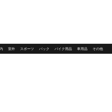
内
室外
スポーツ
バック
バイク用品
車用品
その他