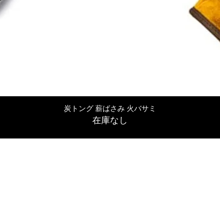
クイックビュー
炭トング 薪ばさみ 火バサミ
在庫なし
友吉屋
info@tomoyoshi.ltd
0488715448
0485016207
埼玉県さいたま市中央区新中里5-1-7シャレード北浦和101