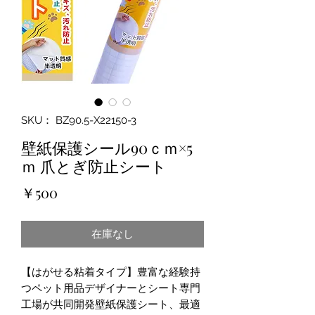
SKU： BZ90.5-X22150-3
壁紙保護シール90ｃｍ×5
ｍ 爪とぎ防止シート
価
￥500
格
在庫なし
【はがせる粘着タイプ】豊富な経験持
つペット用品デザイナーとシート専門
工場が共同開発壁紙保護シート、最適