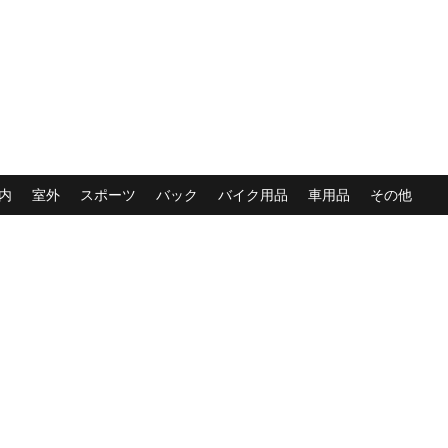
内
室外
スポーツ
バック
バイク用品
車用品
その他