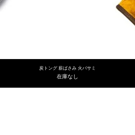
クイックビュー
炭トング 薪ばさみ 火バサミ
在庫なし
友吉屋
info@tomoyoshi.ltd
0488715448
0485016207
埼玉県さいたま市中央区新中里5-1-7シャレード北浦和101