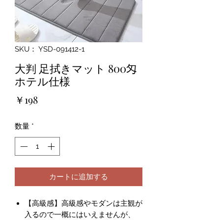
SKU： YSD-091412-1
大判 足拭きマット 800匁
ホテル仕様
価
￥198
格
数量
*
カートに追加する
【高級感】高級感やモダンは主観が
入るので一概にはいえませんが、