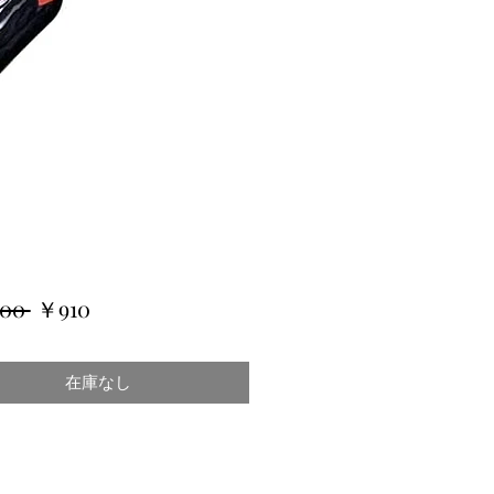
通
セ
00 
￥910
常
ー
価
ル
在庫なし
格
価
格