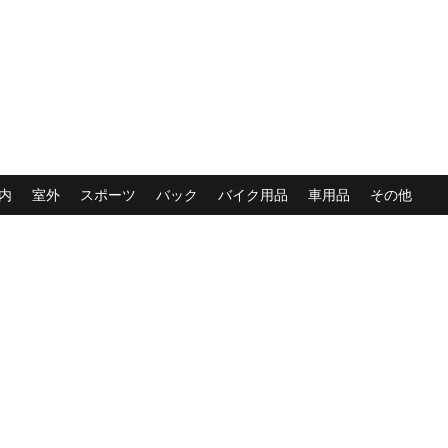
内
室外
スポーツ
バック
バイク用品
車用品
その他