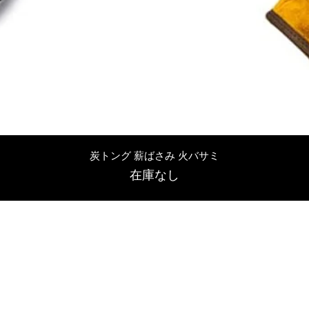
クイックビュー
炭トング 薪ばさみ 火バサミ
在庫なし
友吉屋
info@tomoyoshi.ltd
0488715448
0485016207
埼玉県さいたま市中央区新中里5-1-7シャレード北浦和101