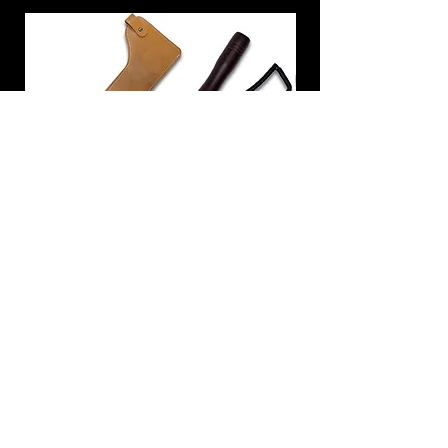
炭トング 薪ばさみ 火バサミ
在庫なし
友吉屋