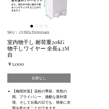
SKU： LYJSGLD20021411
室内物干し 耐荷重20KG
物干しワイヤー 全長4.2M
自
価
￥1,000
格
在庫なし
【梅雨対策】花粉の季節、突然の
雨、プライバシー、過酷な屋外環
境、そして台風の日でも、簡単に衣
類を乾かすことができます。