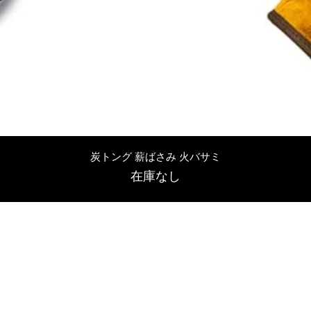
クイックビュー
炭トング 薪ばさみ 火バサミ
在庫なし
友吉屋
info@tomoyoshi.ltd
0488715448
0485016207
埼玉県さいたま市中央区新中里5-1-7シャレード北浦和101