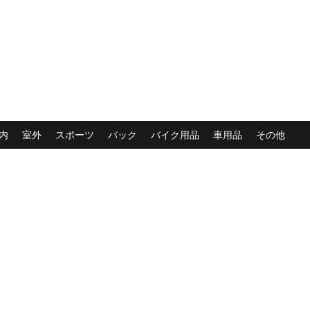
内
室外
スポーツ
バック
バイク用品
車用品
その他