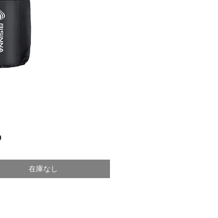
価
9
格
在庫なし