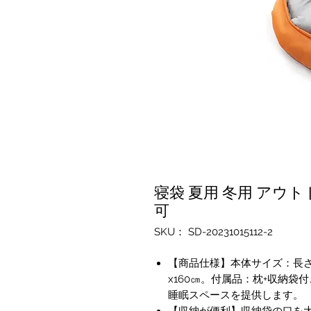
寝袋 夏用 冬用 アウト
可
SKU： SD-20231015112-2
【商品仕様】本体サイズ：長さ(1
x160㎝。付属品：枕+収納
睡眠スペースを提供します。
【収納が便利】収納袋の口を