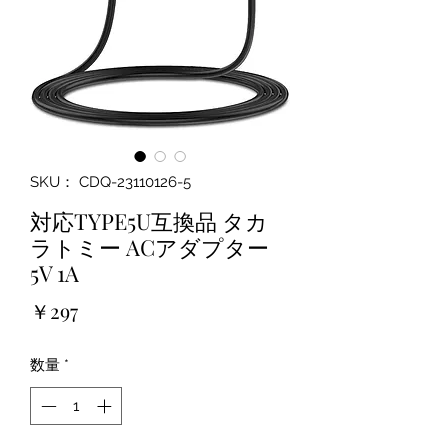
SKU： CDQ-23110126-5
対応TYPE5U互換品 タカ
ラトミー ACアダプター
5V 1A
価
￥297
格
数量
*