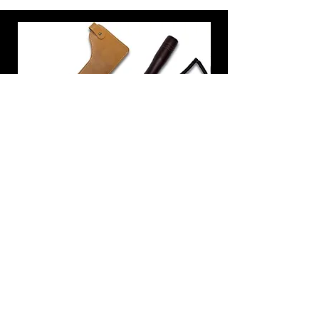
炭トング 薪ばさみ 火バサミ
在庫なし