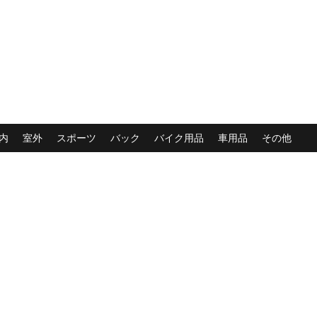
内
室外
スポーツ
バック
バイク用品
車用品
その他