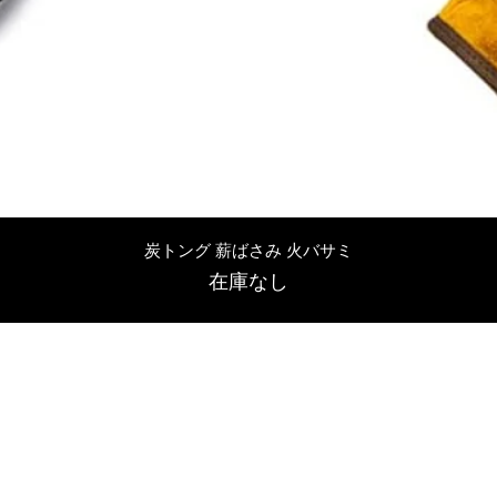
クイックビュー
炭トング 薪ばさみ 火バサミ
在庫なし
友吉屋
info@tomoyoshi.ltd
0488715448
0485016207
埼玉県さいたま市中央区新中里5-1-7シャレード北浦和101