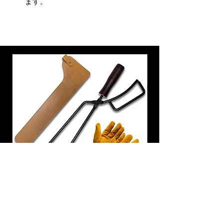
ます。
炭トング 薪ばさみ 火バサミ
在庫なし