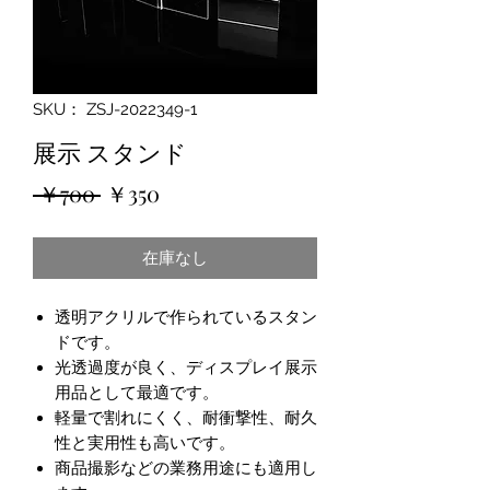
SKU： ZSJ-2022349-1
展示 スタンド
通
セ
 ￥700 
￥350
常
ー
在庫なし
価
ル
格
価
透明アクリルで作られているスタン
格
ドです。
光透過度が良く、ディスプレイ展示
用品として最適です。
軽量で割れにくく、耐衝撃性、耐久
性と実用性も高いです。
商品撮影などの業務用途にも適用し