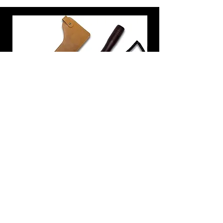
炭トング 薪ばさみ 火バサミ
在庫なし