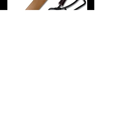
炭トング 薪ばさみ 火バサミ
在庫なし
友吉屋
info@tomoyoshi.ltd
0488715448