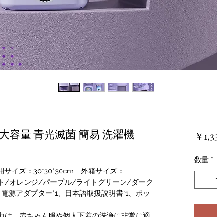
L大容量 青光滅菌 簡易 洗濯機
￥1,3
数量
*
展開サイズ：30*30*30cm 外箱サイズ：
ワイト/オレンジ/パープル/ライトグリーン/ダーク
、電源アダプター*1、日本語取扱説明書*1、ボッ
浄能力は、赤ちゃん服や個人下着の洗浄に非常に適