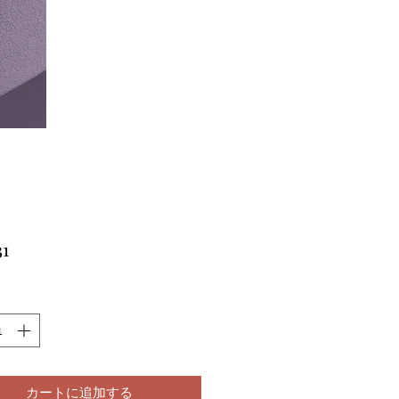
価
31
格
カートに追加する