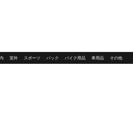
内
室外
スポーツ
バック
バイク用品
車用品
その他