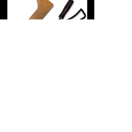
炭トング 薪ばさみ 火バサミ
在庫なし
友吉屋