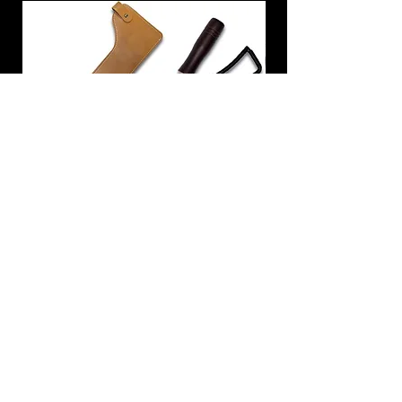
炭トング 薪ばさみ 火バサミ
在庫なし
友吉屋