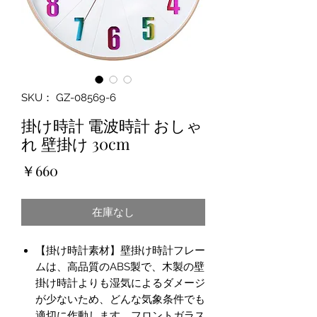
SKU： GZ-08569-6
掛け時計 電波時計 おしゃ
れ 壁掛け 30cm
価
￥660
格
在庫なし
【掛け時計素材】壁掛け時計フレー
ムは、高品質のABS製で、木製の壁
掛け時計よりも湿気によるダメージ
が少ないため、どんな気象条件でも
適切に作動します。フロントガラス