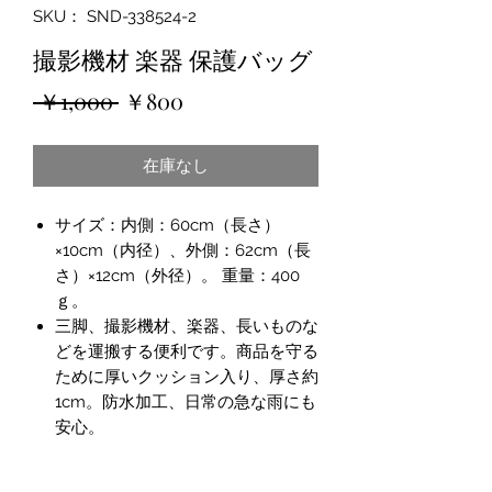
SKU： SND-338524-2
撮影機材 楽器 保護バッグ
通
セ
 ￥1,000 
￥800
常
ー
在庫なし
価
ル
格
価
サイズ：内側：60cm（長さ）
格
×10cm（内径）、外側：62cm（長
さ）×12cm（外径）。 重量：400
ｇ。
三脚、撮影機材、楽器、長いものな
どを運搬する便利です。商品を守る
ために厚いクッション入り、厚さ約
1cm。防水加工、日常の急な雨にも
安心。