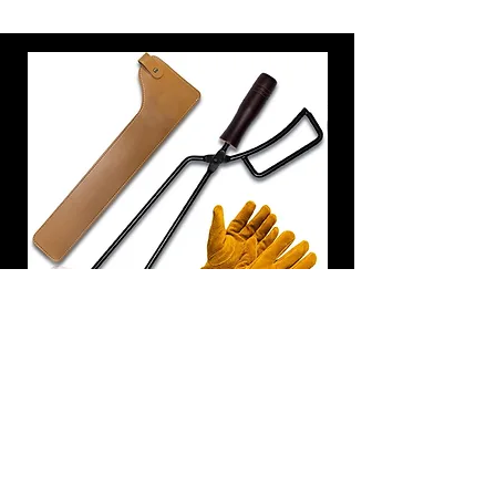
炭トング 薪ばさみ 火バサミ
在庫なし