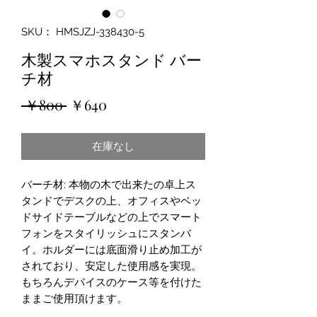
SKU： HMSJZJ-338430-5
木製スマホスタンド バー
チ材
通
セ
 ￥800 
￥640
常
ー
在庫なし
価
ル
格
価
バーチ材: 本物の木で出来たの卓上ス
格
タンドでデスクの上、オフィスやベッ
ドサイドテーブルなどの上でスマート
フォンをスタイリッシュにスタンバ
イ。ホルダーには底面滑り止め加工が
されており、安定した使用感を実現。
もちろんデバイスのケース等を付けた
ままご使用頂けます。