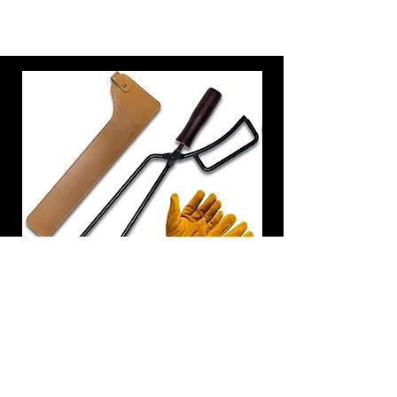
炭トング 薪ばさみ 火バサミ
在庫なし