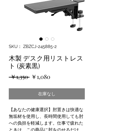
SKU： ZBZCJ-245885-2
木製 デスク用リストレス
ト (炭素黒)
通
セ
 ￥1,350 
￥1,080
常
ー
在庫なし
価
ル
格
価
【あなたの健康選択】肘置きは快適な
格
無垢材を使用し、長時間使用しても肘
への負担を軽減します。仕事で疲れた
ときは、この商品に肘をのせるだけ