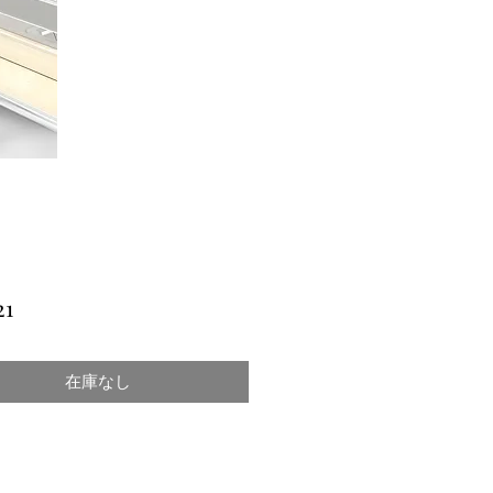
価
21
格
在庫なし