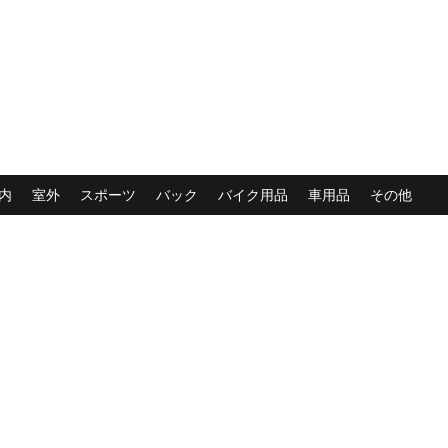
内
室外
スポーツ
バック
バイク用品
車用品
その他