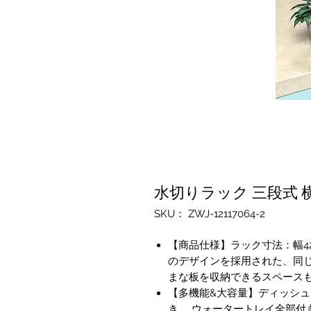
水切りラック 三段式 横
SKU： ZWJ-12117064-2
【商品仕様】ラック寸法：幅42×奥
のデザインを採用された、同
まな板を収納できるスペース
【多機能&大容量】ディッシュ
き ，ウォータートレイ全部付