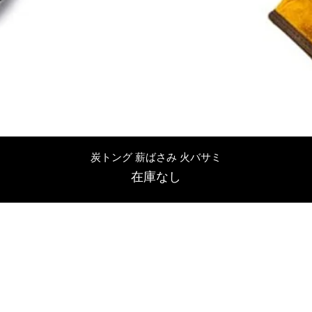
クイックビュー
炭トング 薪ばさみ 火バサミ
在庫なし
友吉屋
info@tomoyoshi.ltd
0488715448
0485016207
埼玉県さいたま市中央区新中里5-1-7シャレード北浦和101