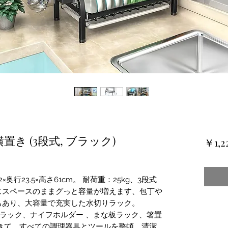
置き (3段式, ブラック)
￥1,2
行23.5×高さ61cm。 耐荷重：25kg、3段式
じスペースのままグっと容量が増えます、包丁や
もあり、大容量で充実した水切りラック。
ラック、ナイフホルダー 、まな板ラック、箸置
きて、すべての調理器具とツールを整頓、清潔