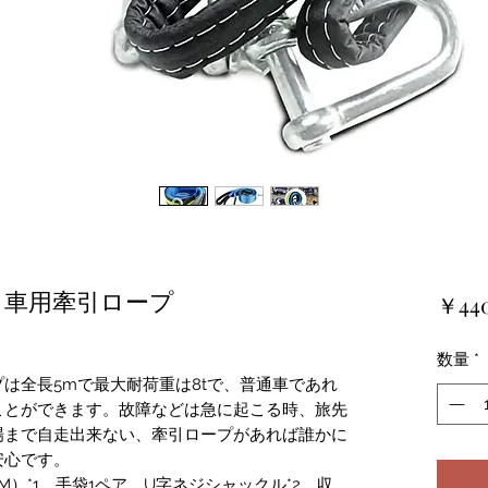
 車用牽引ロープ
￥44
数量
*
は全長5mで最大耐荷重は8tで、普通車であれ
ことができます。故障などは急に起こる時、旅先
場まで自走出来ない、牽引ロープがあれば誰かに
安心です。
）*1、手袋1ペア、U字ネジシャックル*2、収