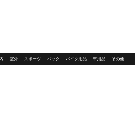
内
室外
スポーツ
バック
バイク用品
車用品
その他