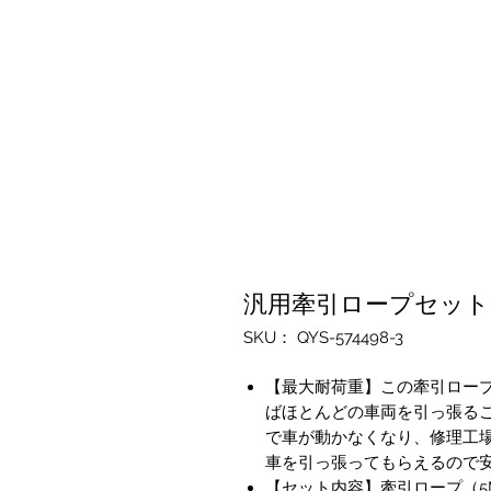
汎用牽引ロープセット
SKU： QYS-574498-3
【最大耐荷重】この牽引ロープ
ばほとんどの車両を引っ張る
で車が動かなくなり、修理工
車を引っ張ってもらえるので
【セット内容】牽引ロープ（5M