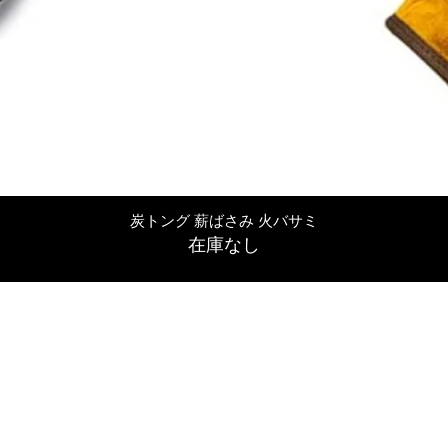
クイックビュー
炭トング 薪ばさみ 火バサミ
在庫なし
友吉屋
info@tomoyoshi.ltd
0488715448
0485016207
埼玉県さいたま市中央区新中里5-1-7シャレード北浦和101