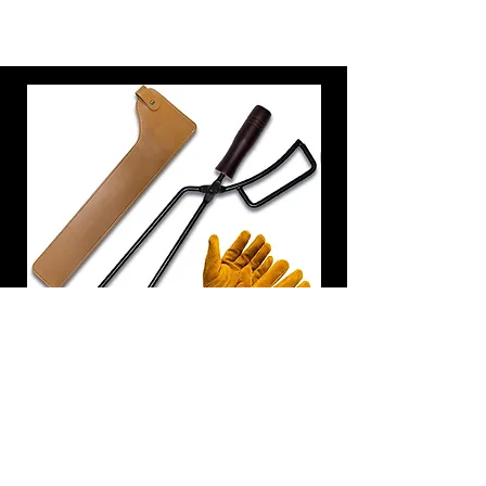
炭トング 薪ばさみ 火バサミ
在庫なし