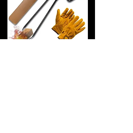
炭トング 薪ばさみ 火バサミ
在庫なし
友吉屋
info@tomoyoshi.ltd
0488715448
0485016207