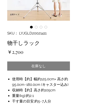
SKU： LYJGLD20021411
物干しラック
価
￥2,700
格
在庫なし
使用時【約】幅約125.0cm× 高さ約
95.0cm~180.0cm (キャスター込み)
収納時【約】高さ約105cm
重量(kg):約2.1
干す量の目安:約5~7人分