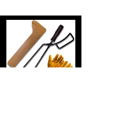
炭トング 薪ばさみ 火バサミ
在庫なし