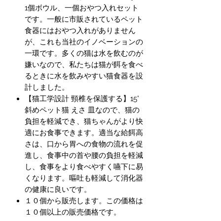
1個ボウル、一個おやつ入れセット
です。一般に市販されているペット
食器にはおやつ入れがありません
が、これも当社のイノベーションの
一環です。多くの猫は水を飲むのが
嫌いなので、私たちは猫が餌を食べ
るときに水を飲みやすい猫食器を設
計しました。
【猫工学設計 頸椎を保護する】15°
斜めペット猫 えさ 皿なので、猫の
負担を軽減でき、猫ちゃんがより快
適にお食事できます。適当な給餌高
さは、口から胃への食物の流れを促
進し、食事中の首や腰の負担を軽減
し、食事をより食べやすく嚥下に易
くなります。嘔吐も軽減して消化器
の健康に良いです。
１０個から販売します。この価格は
１０個以上の販売価格です。