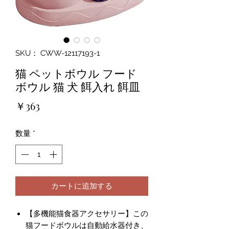
SKU： CWW-12117193-1
猫 ペットボウル フード
ボウル 猫 犬 餌入れ 餌皿
価
￥363
格
数量
*
カートに追加する
【多機能猫食器アクセサリー】この
猫フードボウルは自動給水器付き、