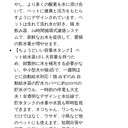
やし、より多くの酸素を水に溶け合
いて、ペットに健康と活力をもたら
すようにデザインされています。ペ
ットは生れて流れ水が好き。猫 水
飲み器、24時間循環式濾過システ
ムで、新鮮なお水を提供して、愛猫
の飲水量が増やせます。
【ちょうどいい容量水タンク】 ペ
ット給水器1.8Ｌ大容量を持つた
め、頻繁的に水を補充する必要がな
い。中小型犬や猫1匹で、一週間ほ
どに自動給水対応！猫 みずのみ 自
動給水器の貯水カバーに約120mlの
貯水ボウル、一時的の停電も大丈
夫！全透明なデザインと水位線で、
貯水タンクの水量や水質も即時監視
できます。ネコちゃん、ワンちゃん
だけではなく、ウサギ、小鳥など他
のペットにも使えます。短期出張や