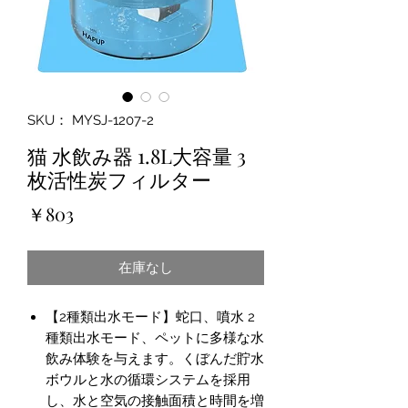
SKU： MYSJ-1207-2
猫 水飲み器 1.8L大容量 3
枚活性炭フィルター
価
￥803
格
在庫なし
【2種類出水モード】蛇口、噴水 2
種類出水モード、ペットに多様な水
飲み体験を与えます。くぼんだ貯水
ボウルと水の循環システムを採用
し、水と空気の接触面積と時間を増