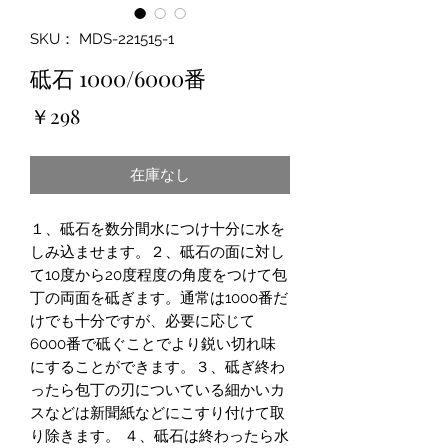
SKU： MDS-221515-1
砥石 1000/6000番
価
￥298
格
在庫なし
１、砥石を数分間水につけ十分に水を
しみ込ませます。２、砥石の面に対し
て10度から20度程度の角度をつけて包
丁の両面を砥ぎます。通常は1000番だ
けでも十分ですが、必要に応じて
6000番で砥ぐことでより鋭い切れ味
にすることができます。３、砥ぎ終わ
ったら包丁の刃についている細かいカ
スなどは新聞紙などにこすり付けて取
り除きます。 ４、砥石は終わったら水