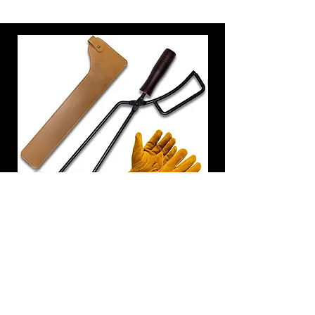
炭トング 薪ばさみ 火バサミ
在庫なし