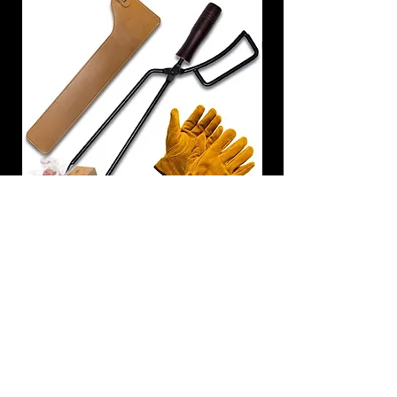
炭トング 薪ばさみ 火バサミ
在庫なし
友吉屋