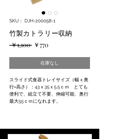
SKU： DJH-200058-1
竹製カトラリー収納
通
セ
 ￥1,100 
￥770
常
ー
在庫なし
価
ル
格
価
スライド式食器トレイサイズ（幅ｘ奥
格
行×高さ）：43ｘ35ｘ5.5ｃｍ とても
便利で、組立て不要、伸縮可能、奥行
最大55ｃｍになれます。